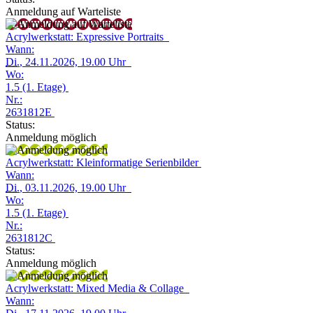
Anmeldung auf Warteliste
Acrylwerkstatt: Expressive Portraits
Wann:
Di.
, 24.11.2026, 19.00 Uhr
Wo:
1.5 (1. Etage)
Nr.:
2631812E
Status:
Anmeldung möglich
Acrylwerkstatt: Kleinformatige Serienbilder
Wann:
Di.
, 03.11.2026, 19.00 Uhr
Wo:
1.5 (1. Etage)
Nr.:
2631812C
Status:
Anmeldung möglich
Acrylwerkstatt: Mixed Media & Collage
Wann: