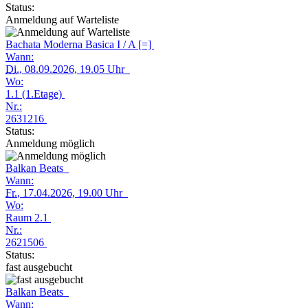
Status:
Anmeldung auf Warteliste
Bachata Moderna Basica I / A [=]
Wann:
Di.
, 08.09.2026, 19.05 Uhr
Wo:
1.1 (1.Etage)
Nr.:
2631216
Status:
Anmeldung möglich
Balkan Beats
Wann:
Fr.
, 17.04.2026, 19.00 Uhr
Wo:
Raum 2.1
Nr.:
2621506
Status:
fast ausgebucht
Balkan Beats
Wann: