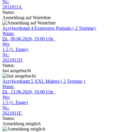
Nr.:
2611811A
Status:
Anmeldung auf Warteliste
Acrylwerkstatt 4 Expressive Portraits ( 2 Termine)
Wann:
Di.
, 09.06.2026, 19.00 Uhr
Wo:
1.5 (1. Etage)
Nr.:
2621811D
Status:
fast ausgebucht
Acrylwerkstatt 5 XXL Malerei ( 2 Termine )
Wann:
Di.
, 23.06.2026, 19.00 Uhr
Wo:
1.5 (1. Etage)
Nr.:
2621811E
Status:
Anmeldung möglich