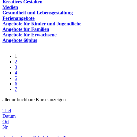
Kreatives Gestalten
Medien
Gesundheit und Lebensgestaltung
Ferienangebote
Angebote für Kinder und Jugendliche
Angebote für Familien
Angebote für Erwachsene
Angebote 60plus
1
2
3
4
5
6
7
alle
nur buchbare
Kurse anzeigen
Titel
Datum
Ort
Nr.