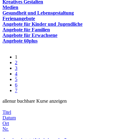
Kreatives Gestalten
Medien
Gesundheit und Lebensgestaltung
Ferienangebote
Angebote für Kinder und Jugendliche
Angebote für Familien
Angebote für Erwachsene
Angebote 60plus
1
2
3
4
5
6
7
alle
nur buchbare
Kurse anzeigen
Titel
Datum
Ort
Nr.