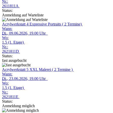
Nr.:
2611811A
Status:
Anmeldung auf Warteliste
Acrylwerkstatt 4 Expressive Portraits ( 2 Termine)
Wann:
Di.
, 09.06.2026, 19.00 Uhr
Wo:
1.5 (1. Etage)
Nr.:
2621811D
Status:
fast ausgebucht
Acrylwerkstatt 5 XXL Malerei ( 2 Termine )
Wann:
Di.
, 23.06.2026, 19.00 Uhr
Wo:
1.5 (1. Etage)
Nr.:
2621811E
Status:
Anmeldung möglich