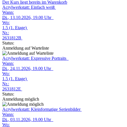
Der Kurs liegt bereits im Warenkorb
Acrylwerkstatt: Einfach weiß
Wann:
Di.
, 13.10.2026, 19.00 Uhr
Wo:
1.5 (1. Etage)
Nr.:
2631812B
Status:
Anmeldung auf Warteliste
Acrylwerkstatt: Expressive Portraits
Wann:
Di.
, 24.11.2026, 19.00 Uhr
Wo:
1.5 (1. Etage)
Nr.:
2631812E
Status:
Anmeldung möglich
Acrylwerkstatt: Kleinformatige Serienbilder
Wann:
Di.
, 03.11.2026, 19.00 Uhr
Wo: