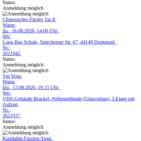
Status:
Anmeldung möglich
Chinesisches Fächer Tai Ji
Wann:
So.
, 16.08.2026, 14.00 Uhr
Wo:
Long Bao Schule, Spiecherner Str. 67, 44149 Dortmund
Nr.:
2621942
Status:
Anmeldung möglich
Yin Yoga
Wann:
Do.
, 13.08.2026, 19.15 Uhr
Wo:
VHS-Gebäude Brackel -Nebengebäude (Glasvorbau), 2.Etage mit
Aufzug
Nr.:
2621937
Status:
Anmeldung möglich
Kundalini-Faszien-Yoga