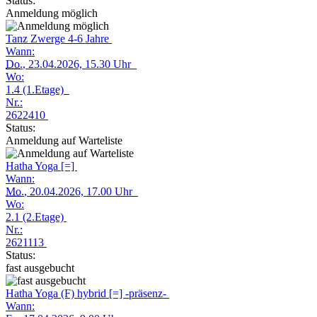
Status:
Anmeldung möglich
Tanz Zwerge 4-6 Jahre
Wann:
Do.
, 23.04.2026, 15.30 Uhr
Wo:
1.4 (1.Etage)
Nr.:
2622410
Status:
Anmeldung auf Warteliste
Hatha Yoga [=]
Wann:
Mo.
, 20.04.2026, 17.00 Uhr
Wo:
2.1 (2.Etage)
Nr.:
2621113
Status:
fast ausgebucht
Hatha Yoga (F) hybrid [=] -präsenz-
Wann: