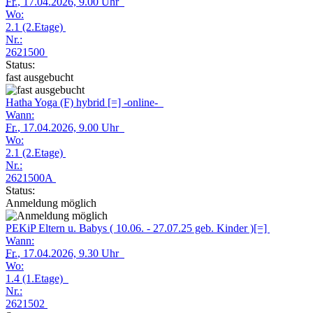
Fr.
, 17.04.2026, 9.00 Uhr
Wo:
2.1 (2.Etage)
Nr.:
2621500
Status:
fast ausgebucht
Hatha Yoga (F) hybrid [=] -online-
Wann:
Fr.
, 17.04.2026, 9.00 Uhr
Wo:
2.1 (2.Etage)
Nr.:
2621500A
Status:
Anmeldung möglich
PEKiP Eltern u. Babys ( 10.06. - 27.07.25 geb. Kinder )[=]
Wann:
Fr.
, 17.04.2026, 9.30 Uhr
Wo:
1.4 (1.Etage)
Nr.:
2621502