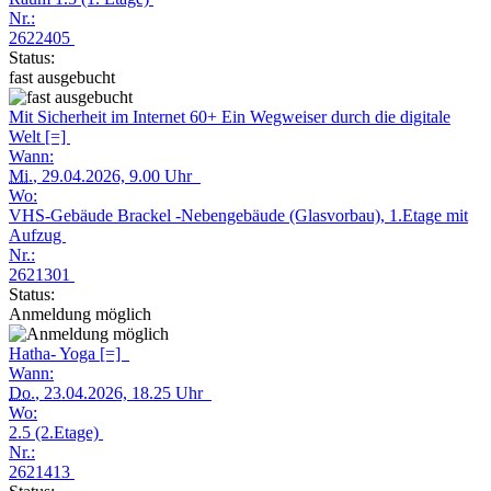
Nr.:
2622405
Status:
fast ausgebucht
Mit Sicherheit im Internet 60+ Ein Wegweiser durch die digitale
Welt [=]
Wann:
Mi.
, 29.04.2026, 9.00 Uhr
Wo:
VHS-Gebäude Brackel -Nebengebäude (Glasvorbau), 1.Etage mit
Aufzug
Nr.:
2621301
Status:
Anmeldung möglich
Hatha- Yoga [=]
Wann:
Do.
, 23.04.2026, 18.25 Uhr
Wo:
2.5 (2.Etage)
Nr.:
2621413