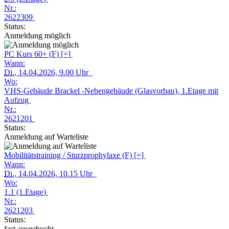
Nr.:
2622309
Status:
Anmeldung möglich
PC Kurs 60+ (F) [=]
Wann:
Di.
, 14.04.2026, 9.00 Uhr
Wo:
VHS-Gebäude Brackel -Nebengebäude (Glasvorbau), 1.Etage mit
Aufzug
Nr.:
2621201
Status:
Anmeldung auf Warteliste
Mobilitätstraining / Sturzprophylaxe (F) [=]
Wann:
Di.
, 14.04.2026, 10.15 Uhr
Wo:
1.1 (1.Etage)
Nr.:
2621203
Status:
fast ausgebucht