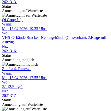
2621313
Status:
Anmeldung auf Warteliste
Qi Gong [=]
Wann:
Mi.
, 15.04.2026, 19.35 Uhr
Wo:
VHS-Gebäude Brackel -Nebengebäude (Glasvorbau), 2.Etage mit
Aufzug
Nr.:
2621316
Status:
Anmeldung möglich
Zumba ® Fitness
Wann:
Mi.
, 15.04.2026, 17.55 Uhr
Wo:
2.1 (2.Etage)
Nr.:
2621317
Status:
Anmeldung auf Warteliste