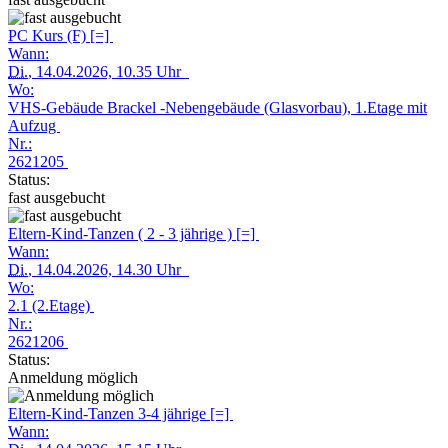
PC Kurs (F) [=]
Wann:
Di.
, 14.04.2026, 10.35 Uhr
Wo:
VHS-Gebäude Brackel -Nebengebäude (Glasvorbau), 1.Etage mit
Aufzug
Nr.:
2621205
Status:
fast ausgebucht
Eltern-Kind-Tanzen ( 2 - 3 jährige ) [=]
Wann:
Di.
, 14.04.2026, 14.30 Uhr
Wo:
2.1 (2.Etage)
Nr.:
2621206
Status:
Anmeldung möglich
Eltern-Kind-Tanzen 3-4 jährige [=]
Wann: