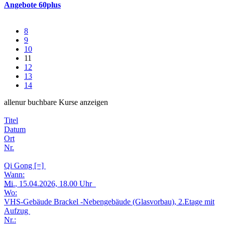
Angebote 60plus
8
9
10
11
12
13
14
alle
nur buchbare
Kurse anzeigen
Titel
Datum
Ort
Nr.
Qi Gong [=]
Wann:
Mi.
, 15.04.2026, 18.00 Uhr
Wo:
VHS-Gebäude Brackel -Nebengebäude (Glasvorbau), 2.Etage mit
Aufzug
Nr.: