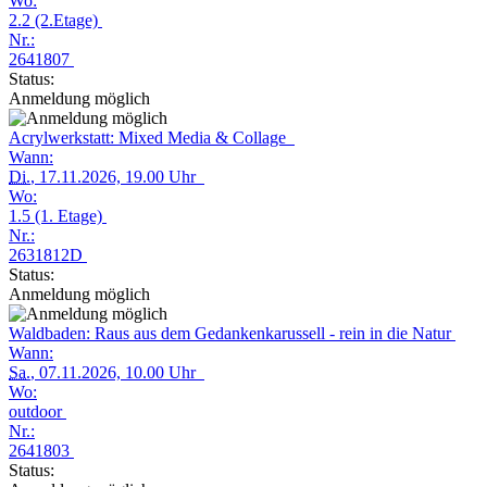
Wo:
2.2 (2.Etage)
Nr.:
2641807
Status:
Anmeldung möglich
Acrylwerkstatt: Mixed Media & Collage
Wann:
Di.
, 17.11.2026, 19.00 Uhr
Wo:
1.5 (1. Etage)
Nr.:
2631812D
Status:
Anmeldung möglich
Waldbaden: Raus aus dem Gedankenkarussell - rein in die Natur
Wann:
Sa.
, 07.11.2026, 10.00 Uhr
Wo:
outdoor
Nr.:
2641803
Status: