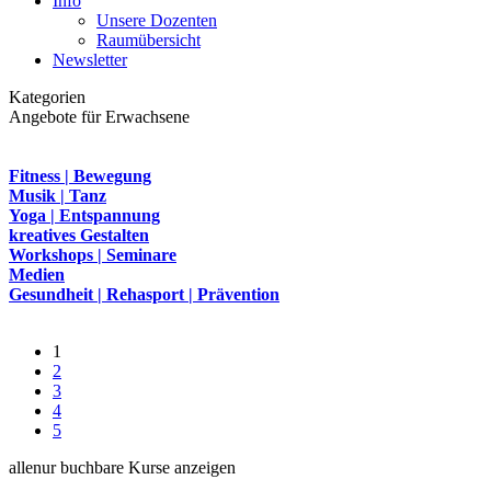
Info
Unsere Dozenten
Raumübersicht
Newsletter
Kategorien
Angebote für Erwachsene
Fitness | Bewegung
Musik | Tanz
Yoga | Entspannung
kreatives Gestalten
Workshops | Seminare
Medien
Gesundheit | Rehasport | Prävention
1
2
3
4
5
alle
nur buchbare
Kurse anzeigen