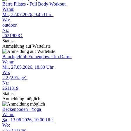
Barre Pilates - Full Body Workout
Wann:
Mi.
, 22.07.2026, 9.45 Uhr
Wo:
outdoor
Nr.:
2621900C
Status:
Anmeldung auf Warteliste
Bauchgefühl: Frauenpower im Darm
Wann:
Mi.
, 27.05.2026, 18.30 Uhr
Wo:
2.2 (2.Etage)
Nr.:
2611819
Status:
Anmeldung möglich
Beckenboden - Yoga
Wann:
Sa.
, 13.06.2026, 10.00 Uhr
Wo:
2.5 (2.Etage)