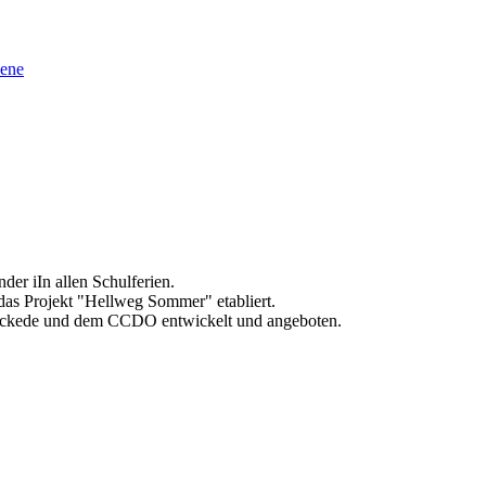
sene
der iIn allen Schulferien.
as Projekt "Hellweg Sommer" etabliert.
 Wickede und dem CCDO entwickelt und angeboten.