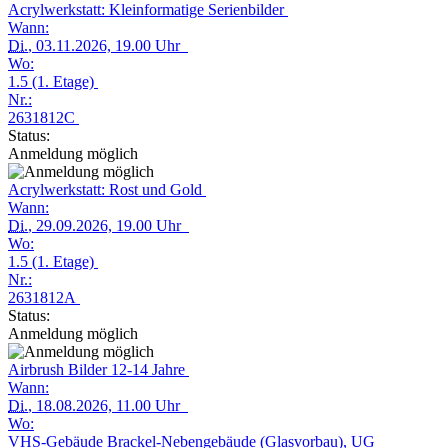
Acrylwerkstatt: Kleinformatige Serienbilder
Wann:
Di.
, 03.11.2026, 19.00 Uhr
Wo:
1.5 (1. Etage)
Nr.:
2631812C
Status:
Anmeldung möglich
Acrylwerkstatt: Rost und Gold
Wann:
Di.
, 29.09.2026, 19.00 Uhr
Wo:
1.5 (1. Etage)
Nr.:
2631812A
Status:
Anmeldung möglich
Airbrush Bilder 12-14 Jahre
Wann:
Di.
, 18.08.2026, 11.00 Uhr
Wo:
VHS-Gebäude Brackel-Nebengebäude (Glasvorbau), UG