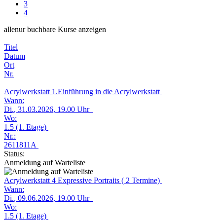
3
4
alle
nur buchbare
Kurse anzeigen
Titel
Datum
Ort
Nr.
Acrylwerkstatt 1.Einführung in die Acrylwerkstatt
Wann:
Di.
, 31.03.2026, 19.00 Uhr
Wo:
1.5 (1. Etage)
Nr.:
2611811A
Status:
Anmeldung auf Warteliste
Acrylwerkstatt 4 Expressive Portraits ( 2 Termine)
Wann:
Di.
, 09.06.2026, 19.00 Uhr
Wo:
1.5 (1. Etage)