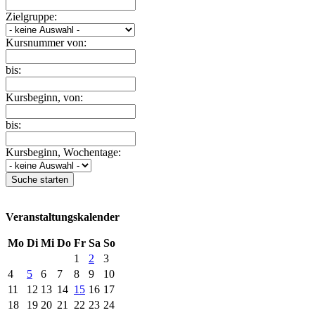
Zielgruppe:
Kursnummer von:
bis:
Kursbeginn, von:
bis:
Kursbeginn, Wochentage:
Suche starten
Veranstaltungskalender
Mo
Di
Mi
Do
Fr
Sa
So
1
2
3
4
5
6
7
8
9
10
11
12
13
14
15
16
17
18
19
20
21
22
23
24