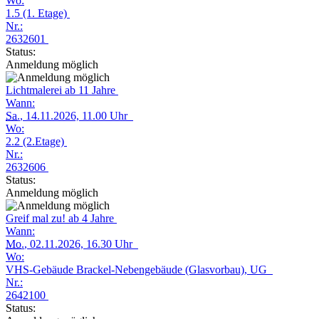
Wo:
1.5 (1. Etage)
Nr.:
2632601
Status:
Anmeldung möglich
Lichtmalerei ab 11 Jahre
Wann:
Sa.
, 14.11.2026, 11.00 Uhr
Wo:
2.2 (2.Etage)
Nr.:
2632606
Status:
Anmeldung möglich
Greif mal zu! ab 4 Jahre
Wann:
Mo.
, 02.11.2026, 16.30 Uhr
Wo:
VHS-Gebäude Brackel-Nebengebäude (Glasvorbau), UG
Nr.:
2642100
Status: