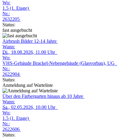
Wo:
1.5 (1. Etage)
Nr.:
2632205
Status:
fast ausgebucht
Airbrush Bilder 12-14 Jahre
Wann:
Di.
, 18.08.2026, 11.00 Uhr
Wo:
VHS-Gebäude Brackel-Nebengebäude (Glasvorbau), UG
Nr.:
2622904
Status:
Anmeldung auf Warteliste
Über den Färbergarten hinaus ab 10 Jahre
Wann:
Sa.
, 02.05.2026, 10.00 Uhr
Wo:
1.5 (1. Etage)
Nr.:
2622606
Status: