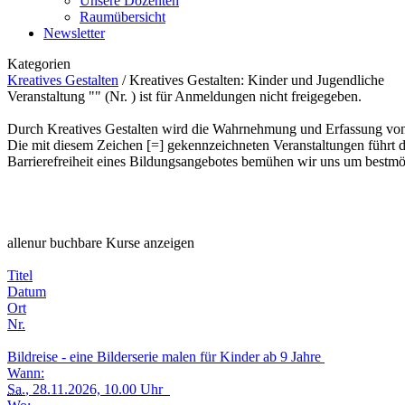
Unsere Dozenten
Raumübersicht
Newsletter
Kategorien
Kreatives Gestalten
/
Kreatives Gestalten: Kinder und Jugendliche
Veranstaltung "" (Nr. ) ist für Anmeldungen nicht freigegeben.
Durch Kreatives Gestalten wird die Wahrnehmung und Erfassung von 
Die mit diesem Zeichen [=] gekennzeichneten Veranstaltungen führt d
Barrierefreiheit eines Bildungsangebotes bemühen wir uns um bestmög
alle
nur buchbare
Kurse anzeigen
Titel
Datum
Ort
Nr.
Bildreise - eine Bilderserie malen für Kinder ab 9 Jahre
Wann:
Sa.
, 28.11.2026, 10.00 Uhr