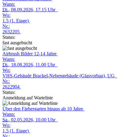
Wann:
Di.
, 08.09.2026, 17.15 Uhr
Wo:
1.5 (1. Etage)
Nr.:
2632205
Status:
fast ausgebucht
Airbrush Bilder 12-14 Jahre
Wann:
Di.
, 18.08.2026, 11.00 Uhr
Wo:
VHS-Gebäude Brackel-Nebengebäude (Glasvorbau), UG
Nr.:
2622904
Status:
Anmeldung auf Warteliste
Über den Färbergarten hinaus ab 10 Jahre
Wann:
Sa.
, 02.05.2026, 10.00 Uhr
Wo:
1.5 (1. Etage)
Nr.: