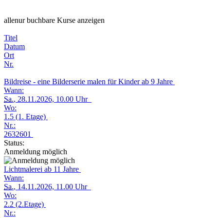
alle
nur buchbare
Kurse anzeigen
Titel
Datum
Ort
Nr.
Bildreise - eine Bilderserie malen für Kinder ab 9 Jahre
Wann:
Sa.
, 28.11.2026, 10.00 Uhr
Wo:
1.5 (1. Etage)
Nr.:
2632601
Status:
Anmeldung möglich
Lichtmalerei ab 11 Jahre
Wann:
Sa.
, 14.11.2026, 11.00 Uhr
Wo:
2.2 (2.Etage)
Nr.: