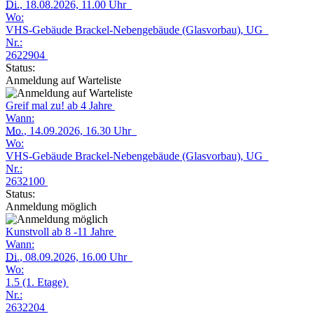
Di.
, 18.08.2026, 11.00 Uhr
Wo:
VHS-Gebäude Brackel-Nebengebäude (Glasvorbau), UG
Nr.:
2622904
Status:
Anmeldung auf Warteliste
Greif mal zu! ab 4 Jahre
Wann:
Mo.
, 14.09.2026, 16.30 Uhr
Wo:
VHS-Gebäude Brackel-Nebengebäude (Glasvorbau), UG
Nr.:
2632100
Status:
Anmeldung möglich
Kunstvoll ab 8 -11 Jahre
Wann:
Di.
, 08.09.2026, 16.00 Uhr
Wo:
1.5 (1. Etage)
Nr.:
2632204