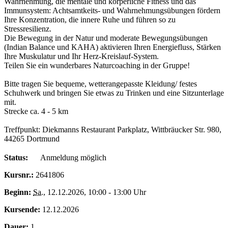
Wahrnehmung, die mentale und körperliche Fitness und das
Immunsystem: Achtsamtkeits- und Wahrnehmungsübungen fördern
Ihre Konzentration, die innere Ruhe und führen so zu
Stressresilienz.
Die Bewegung in der Natur und moderate Bewegungsübungen
(Indian Balance und KAHA) aktivieren Ihren Energiefluss, Stärken
Ihre Muskulatur und Ihr Herz-Kreislauf-System.
Teilen Sie ein wunderbares Naturcoaching in der Gruppe!
Bitte tragen Sie bequeme, wetterangepasste Kleidung/ festes
Schuhwerk und bringen Sie etwas zu Trinken und eine Sitzunterlage
mit.
Strecke ca. 4 - 5 km
Treffpunkt: Diekmanns Restaurant Parkplatz, Wittbräucker Str. 980,
44265 Dortmund
Status:
Anmeldung möglich
Kursnr.:
2641806
Beginn:
Sa.
, 12.12.2026, 10:00 - 13:00 Uhr
Kursende:
12.12.2026
Dauer:
1