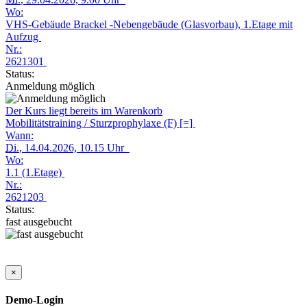
Wo:
VHS-Gebäude Brackel -Nebengebäude (Glasvorbau), 1.Etage mit
Aufzug
Nr.:
2621301
Status:
Anmeldung möglich
Der Kurs liegt bereits im Warenkorb
Mobilitätstraining / Sturzprophylaxe (F) [=]
Wann:
Di.
, 14.04.2026, 10.15 Uhr
Wo:
1.1 (1.Etage)
Nr.:
2621203
Status:
fast ausgebucht
×
Demo-Login