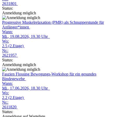
2631801
Status:
Anmeldung möglich
Progressive Muskelrelaxation (PMR) als Schnupperstunde für
Anfänger*innen
Wann:
Mi.
, 19.08.2026, 19.30 Uhr
Wo:
2.5 (2.Etage)
Nr.:
2621957
Status:
Anmeldung möglich
Faszien Flossing Bewegungs-Workshop für ein gesundes
Bindegewebe
Wann:
Mi.
, 17.06.2026, 18.30 Uhr
Wo:
2.2 (2.Etage)
Nr.:
2611820
Status:
Anmeldung auf Warteliste