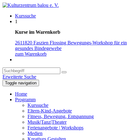
Kurssuche
1
Kurse im Warenkorb
2611820 Faszien Flossing Bewegungs-Workshop für ein
gesundes Bindegewebe
zum Warenkorb
Erweiterte Suche
Toggle navigation
Home
Programm
Kurssuche
Eltern-Kind-Angebote
Fitness, Bewegung, Entspannung
Musik|Tanz|Theater
Ferienangebote | Workshops
Medien
Kreatives Gestalten