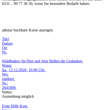
0231 – 99 77 36 30, wenn Sie besondere Bedarfe haben.
alle
nur buchbare
Kurse anzeigen
Titel
Datum
Ort
Nr.
Waldbaden: Im Hier und Jetzt fließen die Gedanken
Wann:
Sa.
, 12.12.2026, 10.00 Uhr
Wo:
outdoor
Nr.:
2641806
Status:
Anmeldung möglich
Erste Hilfe Kurs