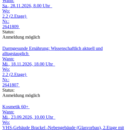
Wann:
Sa.
, 28.11.2026, 8.00 Uhr
Wo:
2.2 (2.Etage)
Nr.:
2641809
Status:
Anmeldung möglich
Darmgesunde Ernährung: Wissenschaftlich aktuell und
alltagstauglich
Wann:
Mi.
, 18.11.2026, 18.00 Uhr
Wo:
2.2 (2.Etage)
Nr.:
2641807
Status:
Anmeldung möglich
Kosmetik 60+
Wann:
Mi.
, 23.09.2026, 10.00 Uhr
Wo:
VHS-Gebäude Brackel -Nebengebäude (Glasvorbau), 2.Etage mit