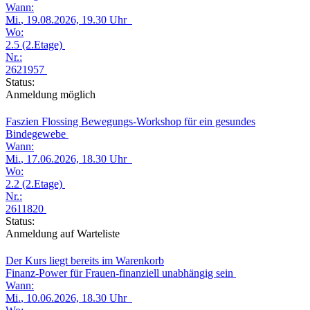
Wann:
Mi.
, 19.08.2026, 19.30 Uhr
Wo:
2.5 (2.Etage)
Nr.:
2621957
Status:
Anmeldung möglich
Faszien Flossing Bewegungs-Workshop für ein gesundes
Bindegewebe
Wann:
Mi.
, 17.06.2026, 18.30 Uhr
Wo:
2.2 (2.Etage)
Nr.:
2611820
Status:
Anmeldung auf Warteliste
Der Kurs liegt bereits im Warenkorb
Finanz-Power für Frauen-finanziell unabhängig sein
Wann:
Mi.
, 10.06.2026, 18.30 Uhr