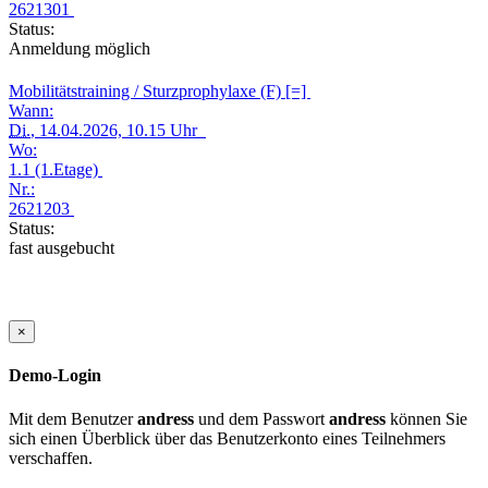
2621301
Status:
Anmeldung möglich
Mobilitätstraining / Sturzprophylaxe (F) [=]
Wann:
Di.
, 14.04.2026, 10.15 Uhr
Wo:
1.1 (1.Etage)
Nr.:
2621203
Status:
fast ausgebucht
×
Demo-Login
Mit dem Benutzer
andress
und dem Passwort
andress
können Sie
sich einen Überblick über das Benutzerkonto eines Teilnehmers
verschaffen.