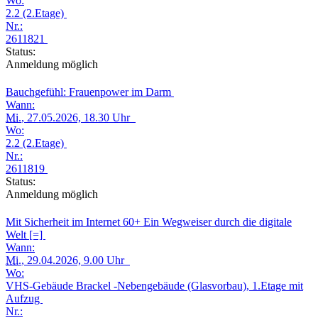
Wo:
2.2 (2.Etage)
Nr.:
2611821
Status:
Anmeldung möglich
Bauchgefühl: Frauenpower im Darm
Wann:
Mi.
, 27.05.2026, 18.30 Uhr
Wo:
2.2 (2.Etage)
Nr.:
2611819
Status:
Anmeldung möglich
Mit Sicherheit im Internet 60+ Ein Wegweiser durch die digitale
Welt [=]
Wann:
Mi.
, 29.04.2026, 9.00 Uhr
Wo:
VHS-Gebäude Brackel -Nebengebäude (Glasvorbau), 1.Etage mit
Aufzug
Nr.: