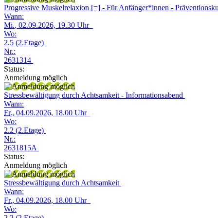
Progressive Muskelrelaxion [=] - Für Anfänger*innen - Präventionsk
Wann:
Mi.
, 02.09.2026, 19.30 Uhr
Wo:
2.5 (2.Etage)
Nr.:
2631314
Status:
Anmeldung möglich
Stressbewältigung durch Achtsamkeit - Informationsabend
Wann:
Fr.
, 04.09.2026, 18.00 Uhr
Wo:
2.2 (2.Etage)
Nr.:
2631815A
Status:
Anmeldung möglich
Stressbewältigung durch Achtsamkeit
Wann:
Fr.
, 04.09.2026, 18.00 Uhr
Wo:
2.2 (2.Etage)