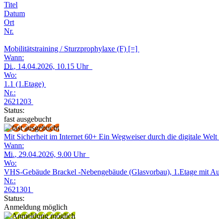
Titel
Datum
Ort
Nr.
Mobilitätstraining / Sturzprophylaxe (F) [=]
Wann:
Di.
, 14.04.2026, 10.15 Uhr
Wo:
1.1 (1.Etage)
Nr.:
2621203
Status:
fast ausgebucht
Mit Sicherheit im Internet 60+ Ein Wegweiser durch die digitale Welt
Wann:
Mi.
, 29.04.2026, 9.00 Uhr
Wo:
VHS-Gebäude Brackel -Nebengebäude (Glasvorbau), 1.Etage mit A
Nr.:
2621301
Status:
Anmeldung möglich