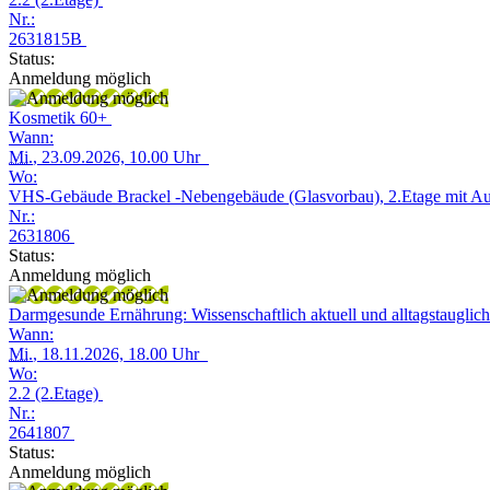
Nr.:
2631815B
Status:
Anmeldung möglich
Kosmetik 60+
Wann:
Mi.
, 23.09.2026, 10.00 Uhr
Wo:
VHS-Gebäude Brackel -Nebengebäude (Glasvorbau), 2.Etage mit A
Nr.:
2631806
Status:
Anmeldung möglich
Darmgesunde Ernährung: Wissenschaftlich aktuell und alltagstauglic
Wann:
Mi.
, 18.11.2026, 18.00 Uhr
Wo:
2.2 (2.Etage)
Nr.:
2641807
Status:
Anmeldung möglich