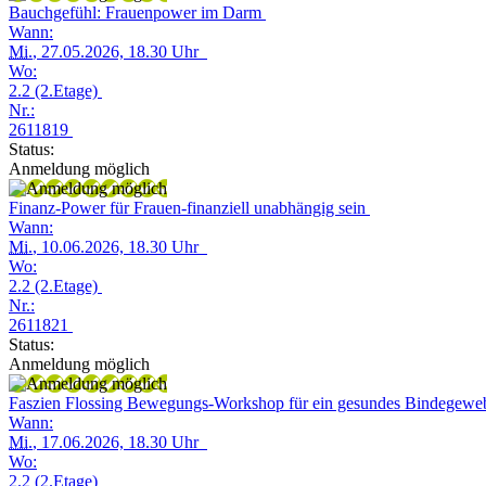
Bauchgefühl: Frauenpower im Darm
Wann:
Mi.
, 27.05.2026, 18.30 Uhr
Wo:
2.2 (2.Etage)
Nr.:
2611819
Status:
Anmeldung möglich
Finanz-Power für Frauen-finanziell unabhängig sein
Wann:
Mi.
, 10.06.2026, 18.30 Uhr
Wo:
2.2 (2.Etage)
Nr.:
2611821
Status:
Anmeldung möglich
Faszien Flossing Bewegungs-Workshop für ein gesundes Bindegew
Wann:
Mi.
, 17.06.2026, 18.30 Uhr
Wo:
2.2 (2.Etage)