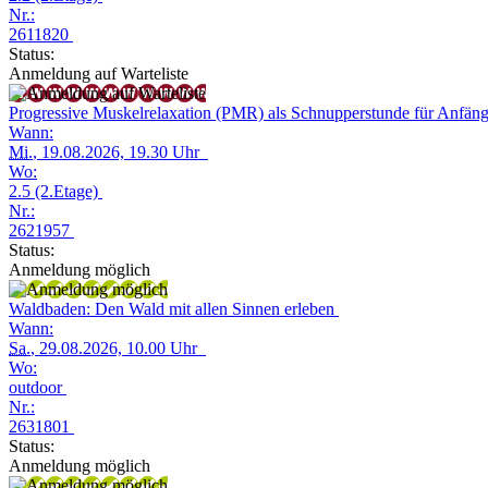
Nr.:
2611820
Status:
Anmeldung auf Warteliste
Progressive Muskelrelaxation (PMR) als Schnupperstunde für Anfän
Wann:
Mi.
, 19.08.2026, 19.30 Uhr
Wo:
2.5 (2.Etage)
Nr.:
2621957
Status:
Anmeldung möglich
Waldbaden: Den Wald mit allen Sinnen erleben
Wann:
Sa.
, 29.08.2026, 10.00 Uhr
Wo:
outdoor
Nr.:
2631801
Status:
Anmeldung möglich