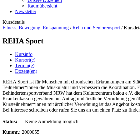
Unsere Dozenten
Raumübersicht
Newsletter
Kursdetails
Fitness, Bewegung, Entspannung
/
Reha und Seniorensport
/
Kursdeta
REHA Sport
Kursinfo
Kursort(e)
Termin(e)
Dozent(en)
REHA Sport ist für Menschen mit chronischen Erkrankungen am Stüt
Teilnehmer*innen die Muskulatur und verbessern die Koordination.
Behindertensportverband NRW hat dem Kulturzentrum balou e.V. die B
Krankenkassen gewähren auf Antrag und ärztliche Verordnung gemäß 
Kursteilnehmer*innen mit ärztlicher Verordnung ist das Angebot kosten
Bei Interesse schreiben oder rufen Sie uns an um einen Platz zu finde
Status:
Keine Anmeldung möglich
Kursnr.:
2000055