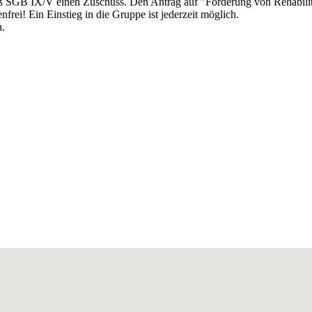
SGB IX/V einen Zuschuss. Den Antrag auf "Förderung von Rehabilitat
frei! Ein Einstieg in die Gruppe ist jederzeit möglich.
n.