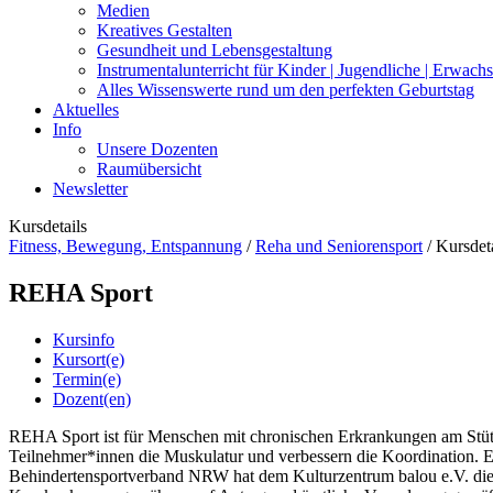
Medien
Kreatives Gestalten
Gesundheit und Lebensgestaltung
Instrumentalunterricht für Kinder | Jugendliche | Erwach
Alles Wissenswerte rund um den perfekten Geburtstag
Aktuelles
Info
Unsere Dozenten
Raumübersicht
Newsletter
Kursdetails
Fitness, Bewegung, Entspannung
/
Reha und Seniorensport
/
Kursdeta
REHA Sport
Kursinfo
Kursort(e)
Termin(e)
Dozent(en)
REHA Sport ist für Menschen mit chronischen Erkrankungen am Stüt
Teilnehmer*innen die Muskulatur und verbessern die Koordination.
Behindertensportverband NRW hat dem Kulturzentrum balou e.V. die B