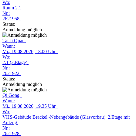
Wo:
Raum 2.1
Nr.:
2621958
Status:
Anmeldung möglich
Tai Ji Quan
Wann:
Mi.
, 19.08.2026, 18.00 Uhr
Wo:
2.1 (2.Etage)
Nr.:
2621922
Status:
Anmeldung möglich
Qi Gong
Wann:
Mi.
, 19.08.2026, 19.35 Uhr
Wo:
VHS-Gebäude Brackel -Nebengebäude (Glasvorbau), 2.Etage mit
Aufzug
Nr.:
2621928