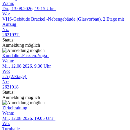
Wann:
Do.
, 13.08.2026, 19.15 Uhr
Wo:
VHS-Gebäude Brackel -Nebengebäude (Glasvorbau), 2.Etage mit
Aufzug
Nr.:
2621937
Status:
Anmeldung möglich
Kundalini-Faszien-Yoga
Wann:
Mi.
, 12.08.2026, 9.30 Uhr
Wo:
2.5 (2.Etage)
Nr.:
2621918
Status:
Anmeldung möglich
Zirkeltraining
Wann:
Mi.
, 12.08.2026, 19.05 Uhr
Wo:
Turnhalle