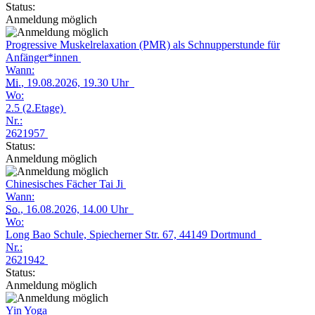
Status:
Anmeldung möglich
Progressive Muskelrelaxation (PMR) als Schnupperstunde für
Anfänger*innen
Wann:
Mi.
, 19.08.2026, 19.30 Uhr
Wo:
2.5 (2.Etage)
Nr.:
2621957
Status:
Anmeldung möglich
Chinesisches Fächer Tai Ji
Wann:
So.
, 16.08.2026, 14.00 Uhr
Wo:
Long Bao Schule, Spiecherner Str. 67, 44149 Dortmund
Nr.:
2621942
Status:
Anmeldung möglich
Yin Yoga