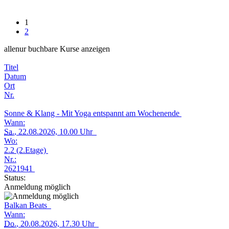
1
2
alle
nur buchbare
Kurse anzeigen
Titel
Datum
Ort
Nr.
Sonne & Klang - Mit Yoga entspannt am Wochenende
Wann:
Sa.
, 22.08.2026, 10.00 Uhr
Wo:
2.2 (2.Etage)
Nr.:
2621941
Status:
Anmeldung möglich
Balkan Beats
Wann:
Do.
, 20.08.2026, 17.30 Uhr