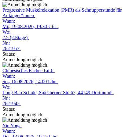
Progressive Muskelrelaxation (PMR) als Schnupperstunde für
Anfänger*innen
Wann:
Mi.
, 19.08.2026, 19.30 Uhr
Wo:
2.5 (2.Etage)
Nr.:
2621957
Status:
Anmeldung möglich
Chinesisches Fächer Tai Ji
Wann:
So.
, 16.08.2026, 14.00 Uhr
Wo:
Long Bao Schule, Spiecherner Str. 67, 44149 Dortmund
Nr.:
2621942
Status:
Anmeldung möglich
Yin Yoga
Wann:
Do.
, 13.08.2026, 19.15 Uhr