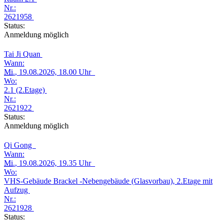
Nr.:
2621958
Status:
Anmeldung möglich
Tai Ji Quan
Wann:
Mi.
, 19.08.2026, 18.00 Uhr
Wo:
2.1 (2.Etage)
Nr.:
2621922
Status:
Anmeldung möglich
Qi Gong
Wann:
Mi.
, 19.08.2026, 19.35 Uhr
Wo:
VHS-Gebäude Brackel -Nebengebäude (Glasvorbau), 2.Etage mit
Aufzug
Nr.:
2621928
Status: