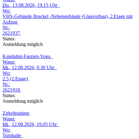
Do.
, 13.08.2026, 19.15 Uhr
Wo:
VHS-Gebäude Brackel -Nebengebäude (Glasvorbau), 2.Etage mit
Aufzug
Nr.:
2621937
Status:
Anmeldung möglich
Kundalini-Faszien-Yoga
Wann:
Mi.
, 12.08.2026, 9.30 Uhr
Wo:
2.5 (2.Etage)
Nr.:
2621918
Status:
Anmeldung möglich
Zirkeltraining
Wann:
Mi.
, 12.08.2026, 19.05 Uhr
Wo:
Turnhalle