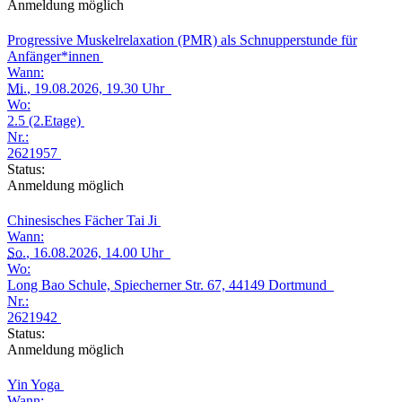
Anmeldung möglich
Progressive Muskelrelaxation (PMR) als Schnupperstunde für
Anfänger*innen
Wann:
Mi.
, 19.08.2026, 19.30 Uhr
Wo:
2.5 (2.Etage)
Nr.:
2621957
Status:
Anmeldung möglich
Chinesisches Fächer Tai Ji
Wann:
So.
, 16.08.2026, 14.00 Uhr
Wo:
Long Bao Schule, Spiecherner Str. 67, 44149 Dortmund
Nr.:
2621942
Status:
Anmeldung möglich
Yin Yoga
Wann: