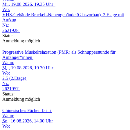
Mi.
, 19.08.2026, 19.35 Uhr
Wo:
VHS-Gebäude Brackel -Nebengebäude (Glasvorbau), 2.Etage mit
Aufzug
Nr.:
2621928
Status:
Anmeldung möglich
Progressive Muskelrelaxation (PMR) als Schnupperstunde für
Anfänger*innen
Wann:
Mi.
, 19.08.2026, 19.30 Uhr
Wo:
2.5 (2.Etage)
Nr.:
2621957
Status:
Anmeldung möglich
Chinesisches Fächer Tai Ji
Wann:
So.
, 16.08.2026, 14.00 Uhr
Wo: