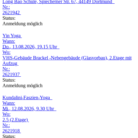
Long Bao Schule, Spiecherner Str. 67, 44149 Dortmund
Nr.:
2621942
Status:
Anmeldung möglich
Yin Yoga
Wann:
Do.
, 13.08.2026, 19.15 Uhr
Wo:
VHS-Gebäude Brackel -Nebengebäude (Glasvorbau), 2.Etage mit
Aufzug
Nr.:
2621937
Status:
Anmeldung möglich
Kundalini-Faszien-Yoga
Wann:
Mi.
, 12.08.2026, 9.30 Uhr
Wo:
2.5 (2.Etage)
Nr.:
2621918
Status: