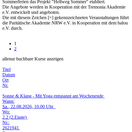
Sommerferien das Projekt "Hellweg Sommer" etabliert.
Die Angebote werden in Kooperation mit der Tremonia Akademie
e.V. entwickelt und angeboten.
Die mit diesem Zeichen [=] gekennzeichneten Veranstaltungen führt
die Paritätische Akademie NRW e.V. in Kooperation mit dem balou
e.V. durch.
1
2
alle
nur buchbare
Kurse anzeigen
Titel
Datum
Ort
Nr.
Sonne & Klang - Mit Yoga entspannt am Wochenende
Wann:
Sa.
, 22.08.2026, 10.00 Uhr
Wo:
2.2 (2.Etage)
Nr.:
2621941