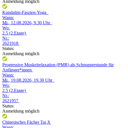
Anmeldung möglich
Kundalini-Faszien-Yoga
Wann:
Mi.
, 12.08.2026, 9.30 Uhr
Wo:
2.5 (2.Etage)
Nr.:
2621918
Status:
Anmeldung möglich
Progressive Muskelrelaxation (PMR) als Schnupperstunde für
Anfänger*innen
Wann:
Mi.
, 19.08.2026, 19.30 Uhr
Wo:
2.5 (2.Etage)
Nr.:
2621957
Status:
Anmeldung möglich
Chinesisches Fächer Tai Ji
Wann: