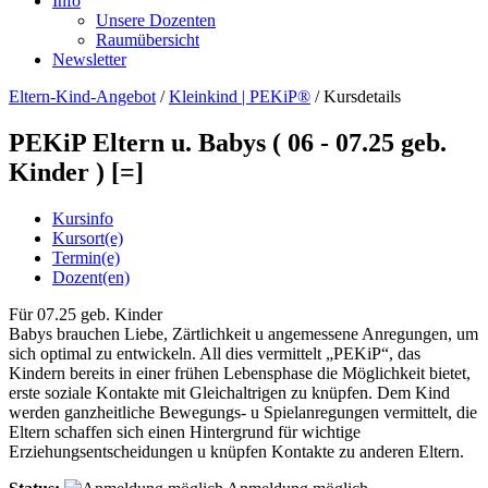
Info
Unsere Dozenten
Raumübersicht
Newsletter
Eltern-Kind-Angebot
/
Kleinkind | PEKiP®
/
Kursdetails
PEKiP Eltern u. Babys ( 06 - 07.25 geb.
Kinder ) [=]
Kursinfo
Kursort(e)
Termin(e)
Dozent(en)
Für 07.25 geb. Kinder
Babys brauchen Liebe, Zärtlichkeit u angemessene Anregungen, um
sich optimal zu entwickeln. All dies vermittelt „PEKiP“, das
Kindern bereits in einer frühen Lebensphase die Möglichkeit bietet,
erste soziale Kontakte mit Gleichaltrigen zu knüpfen. Dem Kind
werden ganzheitliche Bewegungs- u Spielanregungen vermittelt, die
Eltern schaffen sich einen Hintergrund für wichtige
Erziehungsentscheidungen u knüpfen Kontakte zu anderen Eltern.