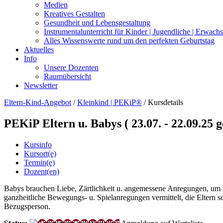
Medien
Kreatives Gestalten
Gesundheit und Lebensgestaltung
Instrumentalunterricht für Kinder | Jugendliche | Erwach
Alles Wissenswerte rund um den perfekten Geburtstag
Aktuelles
Info
Unsere Dozenten
Raumübersicht
Newsletter
Eltern-Kind-Angebot
/
Kleinkind | PEKiP®
/
Kursdetails
PEKiP Eltern u. Babys ( 23.07. - 22.09.25 g
Kursinfo
Kursort(e)
Termin(e)
Dozent(en)
Babys brauchen Liebe, Zärtlichkeit u. angemessene Anregungen, um s
ganzheitliche Bewegungs- u. Spielanregungen vermittelt, die Eltern 
Bezugsperson.