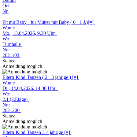
Datum
Ort
Nr.
Fit mit Baby - für Mütter mit Baby ( 0 - 1 J.)[=]
Wann:
Mo.
, 13.04.2026, 9.30 Uhr
Wo:
Turnhalle
Nr.:
2621103
Status:
Anmeldung möglich
Eltern-Kind-Tanzen ( 2 - 3 jährige ) [=]
Wann:
Di.
, 14.04.2026, 14.30 Uhr
Wo:
2.1 (2.Etage)
Nr.:
2621206
Status:
Anmeldung möglich
Eltern-Kind-Tanzen 3-4 jährige [=]